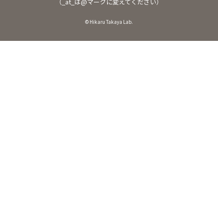
（_at_は@マークに変えてください）
© Hikaru Takaya Lab.