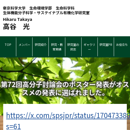
帝京科学大学 生命環境学部 生命科学科
生体機能分子科学・サステイナブル有機化学研究室
Hikaru Takaya
高谷 光
TOP
メンバー
研究紹介
研究・教
研究室の
ギャラリ
研究室PR
お役立ち
育実績
同志
ー
第72回高分子討論会のポスター発表がオス
スメの発表に選ばれました。
https://x.com/spsjpr/status/1704733
s=61