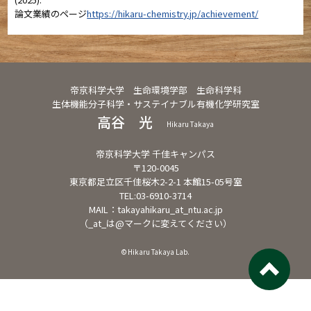
論文業績のページ
https://hikaru-chemistry.jp/achievement/
帝京科学大学 生命環境学部 生命科学科
生体機能分子科学・サステイナブル有機化学研究室
高谷 光
Hikaru Takaya
帝京科学大学 千佳キャンパス
〒120-0045
東京都足立区千佳桜木2-2-1 本館15-05号室
TEL:03-6910-3714
MAIL：takayahikaru_at_ntu.ac.jp
（_at_は@マークに変えてください）
© Hikaru Takaya Lab.