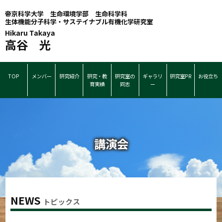
帝京科学大学 生命環境学部 生命科学科
生体機能分子科学・サステイナブル有機化学研究室
Hikaru Takaya
高谷 光
TOP
メンバー
研究紹介
研究・教
研究室の
ギャラリ
研究室PR
お役立ち
育実績
同志
ー
講演会
NEWS
トピックス