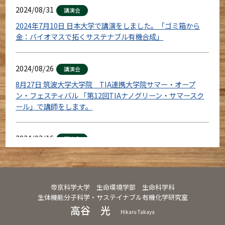
2024/08/31
講演会
2024年7月10日 日本大学で講演をしました。「ゴミ箱から
金：バイオマスで拓くサステナブル有機合成」
2024/08/26
講演会
8月27日 筑波大学大学院 TIA連携大学院サマー・オープ
ン・フェスティバル 「第12回TIAナノグリーン・サマースク
ール」で講師をします。
2024/02/16
講演会
２月15日本学卒業生の濱野吉十教授(福井県立大)の特別講演
会「新しい研究のリーダーズ」が開催されました。
帝京科学大学 生命環境学部 生命科学科
生体機能分子科学・サステイナブル有機化学研究室
高谷 光
Hikaru Takaya